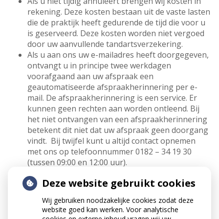
Als u niet tijdig annuleert brengen wij kosten in
rekening. Deze kosten bestaan uit de vaste lasten
die de praktijk heeft gedurende de tijd die voor u
is geserveerd. Deze kosten worden niet vergoed
door uw aanvullende tandartsverzekering.
Als u aan ons uw e-mailadres heeft doorgegeven,
ontvangt u in principe twee werkdagen
voorafgaand aan uw afspraak een
geautomatiseerde afspraakherinnering per e-
mail. De afspraakherinnering is een service. Er
kunnen geen rechten aan worden ontleend. Bij
het niet ontvangen van een afspraakherinnering
betekent dit niet dat uw afspraak geen doorgang
vindt. Bij twijfel kunt u altijd contact opnemen
met ons op telefoonnummer 0182 – 34 19 30
(tussen 09:00 en 12:00 uur).
Voor het maken van afspraken kunt u dagelijks
Deze website gebruikt cookies
bellen van 09:00 tot 12:00 uur.
Wij gebruiken noodzakelijke cookies zodat deze
website goed kan werken. Voor analytische
cookies en externe inhoud vragen wij uw