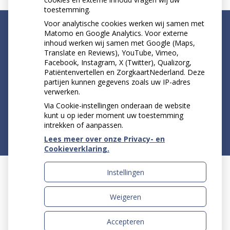
toestemming.
Voor analytische cookies werken wij samen met
Matomo en Google Analytics. Voor externe
inhoud werken wij samen met Google (Maps,
Translate en Reviews), YouTube, Vimeo,
NIEUWS
Facebook, Instagram, X (Twitter), Qualizorg,
Patiëntenvertellen en ZorgkaartNederland. Deze
Let op: valse Infomedics-mails over
partijen kunnen gegevens zoals uw IP-adres
openstaande rekening
verwerken.
Tanden bleken? Laat het veilig doen!
Via Cookie-instellingen onderaan de website
kunt u op ieder moment uw toestemming
intrekken of aanpassen.
Lees meer over onze Privacy- en
Cookieverklaring.
Instellingen
Uw Zorg Online
|
Beheer
Weigeren
Accepteren
Privacy verklaring
|
Cookie-instellingen
|
Voorwaarden