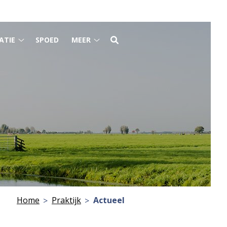
ATIE
SPOED
MEER
Gezondheidsinformatie
Meer
submenu
submenu
Home
Praktijk
Actueel